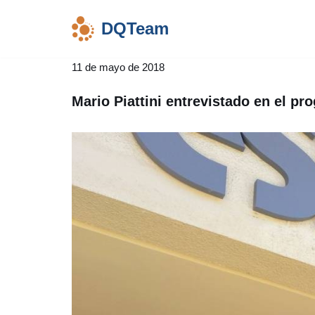
DQTeam
Saltar
al
11 de mayo de 2018
contenido
Mario Piattini entrevistado en el p