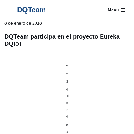
DQTeam
Menu
Saltar
al
8 de enero de 2018
contenido
DQTeam participa en el proyecto Eureka
DQIoT
D
e
iz
q
ui
e
r
d
a
a