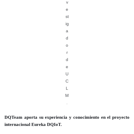
v
e
st
ig
a
d
o
r
d
e
U
C
L
M
.
DQTeam aporta su experiencia y conocimiento en el proyecto
internacional Eureka DQIoT.